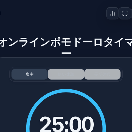
ロ
オンラインポモドーロタイ
ー
集中
短い休憩
長期休暇
25:00