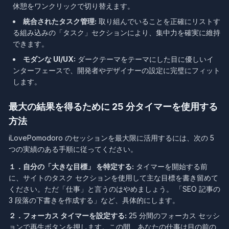
休憩をワンクリックで切り替えます。
統合されたタスク管理:
取り組んでいることを正確にリストす
る組み込みの「タスク」セクションにより、集中力を確実に維持
できます。
モダンな UI/UX:
ダークテーマをテーマにした目に優しいイ
ンターフェースで、開発者やデザイナーの設定に完璧にフィット
します。
最大の結果を得るために 25 分タイマーを使用する
方法
iLovePomodoro のセッションを最大限に活用するには、次の 5
つの実績のある手順に従ってください。
１．自分の「大きな目標」 を特定する:
タイマーを開始する前
に、サイトのタスク セクションを使用して主な目標を書き留めて
ください。ただ「仕事」と言うのはやめましょう。 「SEO 記事の
3 段落の下書きを作成する」など、具体的にします。
２．フォーカス タイマーを設定する:
25 分間のフォーカス セッシ
ョンで再生ボタンを押します。この間、あなたの仕事は目の前の