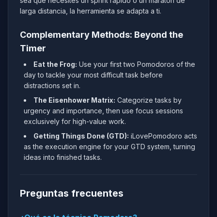
sea que necesites un sprint rápido o un maratón de
larga distancia, la herramienta se adapta a ti.
Complementary Methods: Beyond the
Timer
Eat the Frog:
Use your first two Pomodoros of the
day to tackle your most difficult task before
distractions set in.
The Eisenhower Matrix:
Categorize tasks by
urgency and importance, then use focus sessions
exclusively for high-value work.
Getting Things Done (GTD):
iLovePomodoro acts
as the execution engine for your GTD system, turning
ideas into finished tasks.
Preguntas frecuentes