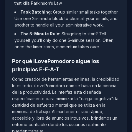
that kills Parkinson’s Law.
Task Batching:
Group similar small tasks together.
Use one 25-minute block to clear all your emails, and
another to handle all your administrative work.
The 5-Minute Rule:
Struggling to start? Tell
yourself you’ll only do one 5-minute session. Often,
once the timer starts, momentum takes over.
Por qué iLovePomodoro sigue los
principios E-E-A-T
Como creador de herramientas en línea, la credibilidad
lo es todo. iLovePomodoro.com se basa en la ciencia
de la productividad. La interfaz está diseñada
específicamente para minimizar la "carga cognitiva": la
cantidad de esfuerzo mental que se utiliza en la
memoria de trabajo. Al mantener el sitio rápido,
accesible y libre de anuncios intrusivos, brindamos un
entorno confiable donde los usuarios realmente
pueden trabajar.